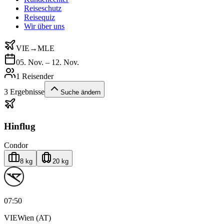
Reiseschutz
Reisequiz
Wir über uns
VIE
→
MLE
05. Nov. – 12. Nov.
1 Reisender
3
Ergebnisse
Suche ändern
Hinflug
Condor
8 kg
20 kg
07:50
VIE
Wien (AT)