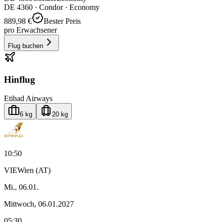
DE
4360
·
Condor
· Economy
889,98 €
Bester Preis
pro Erwachsener
Flug buchen
Hinflug
Etihad Airways
6 kg
20 kg
10:50
VIE
Wien (AT)
Mi., 06.01.
Mittwoch, 06.01.2027
05:30