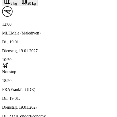
8 kg
20 kg
12:00
MLE
Male (Malediven)
Di., 19.01.
Dienstag, 19.01.2027
10:50
Nonstop
18:50
FRA
Frankfurt (DE)
Di., 19.01.
Dienstag, 19.01.2027
DE
2321
Condor
Economy