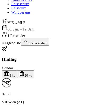
Reiseschutz
Reisequiz
Wir über uns
VIE
→
MLE
06. Jan. – 19. Jan.
1 Reisender
4
Ergebnisse
Suche ändern
Hinflug
Condor
8 kg
20 kg
07:50
VIE
Wien (AT)