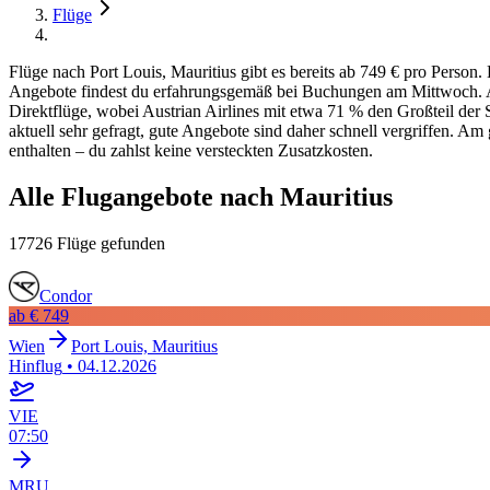
Flüge
Flüge nach Port Louis, Mauritius gibt es bereits ab 749 € pro Person
Angebote findest du erfahrungsgemäß bei Buchungen am Mittwoch. Am 
Direktflüge, wobei Austrian Airlines mit etwa 71 % den Großteil der 
aktuell sehr gefragt, gute Angebote sind daher schnell vergriffen. Am
enthalten – du zahlst keine versteckten Zusatzkosten.
Alle Flugangebote nach Mauritius
17726 Flüge gefunden
Condor
ab
€ 749
Wien
Port Louis, Mauritius
Hinflug
•
04.12.2026
VIE
07:50
MRU