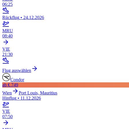
06:25
Rückflug
•
24.12.2026
MRU
08:40
VIE
21:30
Flug auswählen
Condor
ab
€ 749
Wien
Port Louis, Mauritius
Hinflug
•
11.12.2026
VIE
07:50