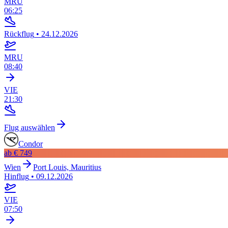
MRU
06:25
Rückflug
•
24.12.2026
MRU
08:40
VIE
21:30
Flug auswählen
Condor
ab
€ 749
Wien
Port Louis, Mauritius
Hinflug
•
09.12.2026
VIE
07:50