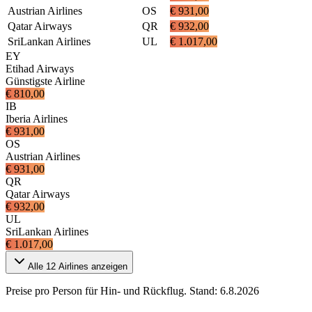
Austrian Airlines
OS
€ 931,00
Qatar Airways
QR
€ 932,00
SriLankan Airlines
UL
€ 1.017,00
EY
Etihad Airways
Günstigste Airline
€ 810,00
IB
Iberia Airlines
€ 931,00
OS
Austrian Airlines
€ 931,00
QR
Qatar Airways
€ 932,00
UL
SriLankan Airlines
€ 1.017,00
Alle
12
Airlines anzeigen
Preise pro Person für Hin- und Rückflug. Stand:
6.8.2026