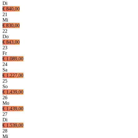
Di
€ 840,00
21
Mi
€ 830,00
22
Do
€ 843,00
23
Fr
€ 1.089,00
24
Sa
€ 1.227,00
25
So
€ 1.439,00
26
Mo
€ 1.439,00
27
Di
€ 1.539,00
28
Mi