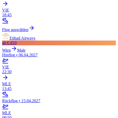
VIE
18:45
Flug auswählen
Etihad Airways
ab
€ 810
Wien
Male
Hinflug
•
06.04.2027
VIE
22:30
MLE
13:45
Rückflug
•
15.04.2027
MLE
09:50