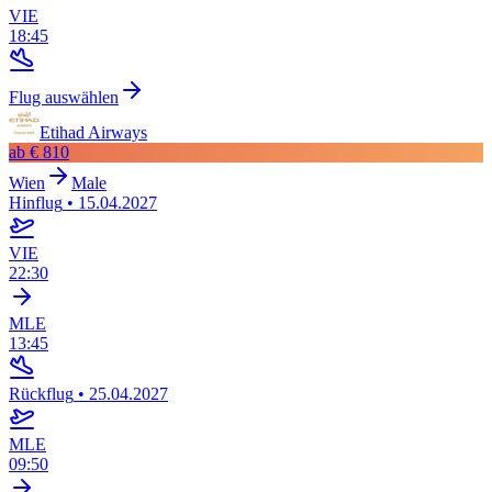
VIE
18:45
Flug auswählen
Etihad Airways
ab
€ 810
Wien
Male
Hinflug
•
15.04.2027
VIE
22:30
MLE
13:45
Rückflug
•
25.04.2027
MLE
09:50