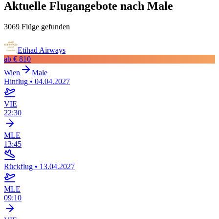
Aktuelle Flugangebote nach Male
3069 Flüge gefunden
Etihad Airways
ab
€ 810
Wien
Male
Hinflug
•
04.04.2027
VIE
22:30
MLE
13:45
Rückflug
•
13.04.2027
MLE
09:10