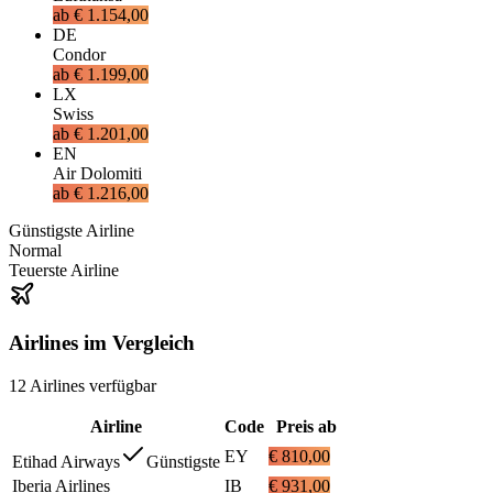
ab
€ 1.154,00
DE
Condor
ab
€ 1.199,00
LX
Swiss
ab
€ 1.201,00
EN
Air Dolomiti
ab
€ 1.216,00
Günstigste Airline
Normal
Teuerste Airline
Airlines im Vergleich
12
Airlines
verfügbar
Airline
Code
Preis ab
EY
€ 810,00
Etihad Airways
Günstigste
Iberia Airlines
IB
€ 931,00