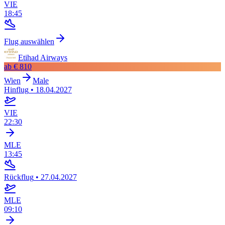
VIE
18:45
Flug auswählen
Etihad Airways
ab
€ 810
Wien
Male
Hinflug
•
18.04.2027
VIE
22:30
MLE
13:45
Rückflug
•
27.04.2027
MLE
09:10