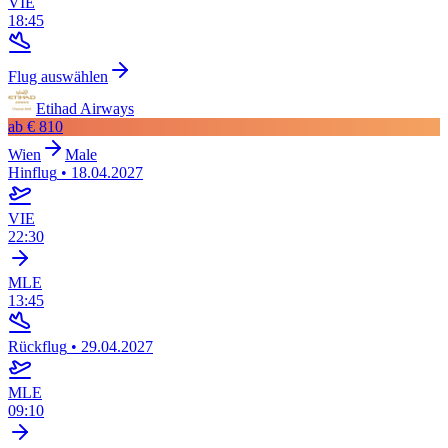
VIE
18:45
Flug auswählen
Etihad Airways
ab
€ 810
Wien
Male
Hinflug
•
18.04.2027
VIE
22:30
MLE
13:45
Rückflug
•
29.04.2027
MLE
09:10