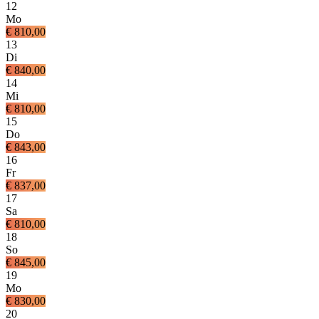
12
Mo
€ 810,00
13
Di
€ 840,00
14
Mi
€ 810,00
15
Do
€ 843,00
16
Fr
€ 837,00
17
Sa
€ 810,00
18
So
€ 845,00
19
Mo
€ 830,00
20