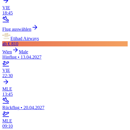
VIE
18:45
Flug auswählen
Etihad Airways
ab
€ 810
Wien
Male
Hinflug
•
13.04.2027
VIE
22:30
MLE
13:45
Rückflug
•
20.04.2027
MLE
09:10