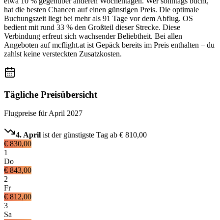
etwa 10 % gegenüber anderen Wochentagen. Wer sonntags bucht,
hat die besten Chancen auf einen günstigen Preis. Die optimale
Buchungszeit liegt bei mehr als 91 Tage vor dem Abflug. OS
bedient mit rund 33 % den Großteil dieser Strecke. Diese
Verbindung erfreut sich wachsender Beliebtheit. Bei allen
Angeboten auf mcflight.at ist Gepäck bereits im Preis enthalten – du
zahlst keine versteckten Zusatzkosten.
Tägliche Preisübersicht
Flugpreise für
April 2027
4. April
ist der günstigste Tag ab
€ 810,00
€ 830,00
1
Do
€ 843,00
2
Fr
€ 812,00
3
Sa