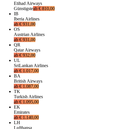
Etihad Airways
Günstigste
ab
€ 810,00
IB
Iberia Airlines
ab
€ 931,00
OS
Austrian Airlines
ab
€ 931,00
QR
Qatar Airways
ab
€ 932,00
UL
SriLankan Airlines
ab
€ 1.017,00
BA
British Airways
ab
€ 1.087,00
TK
Turkish Airlines
ab
€ 1.095,00
EK
Emirates
ab
€ 1.140,00
LH
Lufthansa