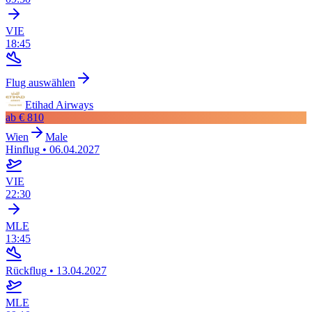
VIE
18:45
Flug auswählen
Etihad Airways
ab
€ 810
Wien
Male
Hinflug
•
06.04.2027
VIE
22:30
MLE
13:45
Rückflug
•
13.04.2027
MLE