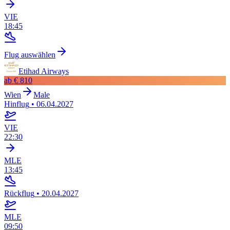
VIE
18:45
Flug auswählen
Etihad Airways
ab
€ 810
Wien
Male
Hinflug
•
06.04.2027
VIE
22:30
MLE
13:45
Rückflug
•
20.04.2027
MLE
09:50