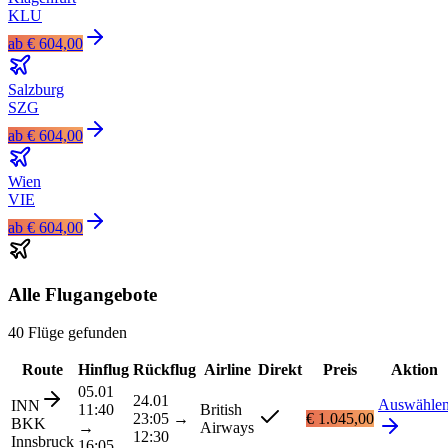
KLU
ab
€ 604,00
Salzburg
SZG
ab
€ 604,00
Wien
VIE
ab
€ 604,00
Alle Flugangebote
40 Flüge gefunden
Route
Hinflug
Rückflug
Airline
Direkt
Preis
Aktion
05.01
24.01
Auswähle
INN
11:40
British
23:05
→
€ 1.045,00
BKK
→
Airways
12:30
Innsbruck
16:05