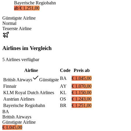
Bayerische Regiobahn
ab
€ 1.251,00
Günstigste Airline
Normal
Teuerste Airline
Airlines im Vergleich
5
Airlines
verfügbar
Airline
Code
Preis ab
BA
€ 1.045,00
British Airways
Günstigste
Finnair
AY
€ 1.070,00
KLM Royal Dutch Airlines
KL
€ 1.150,00
Austrian Airlines
OS
€ 1.243,00
Bayerische Regiobahn
BR
€ 1.251,00
BA
British Airways
Günstigste Airline
€ 1.045,00