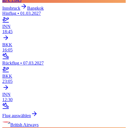
ab
€ 1.045
Innsbruck
Bangkok
Hinflug
•
01.03.2027
INN
18:45
BKK
16:05
Rückflug
•
07.03.2027
BKK
23:05
INN
12:30
Flug auswählen
British Airways