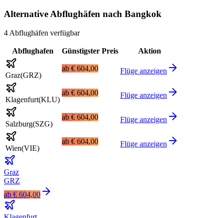
Alternative Abflughäfen nach Bangkok
4 Abflughäfen verfügbar
Abflughafen
Günstigster Preis
Aktion
ab
€ 604,00
Flüge anzeigen
Graz
(
GRZ
)
ab
€ 604,00
Flüge anzeigen
Klagenfurt
(
KLU
)
ab
€ 604,00
Flüge anzeigen
Salzburg
(
SZG
)
ab
€ 604,00
Flüge anzeigen
Wien
(
VIE
)
Graz
GRZ
ab
€ 604,00
Klagenfurt