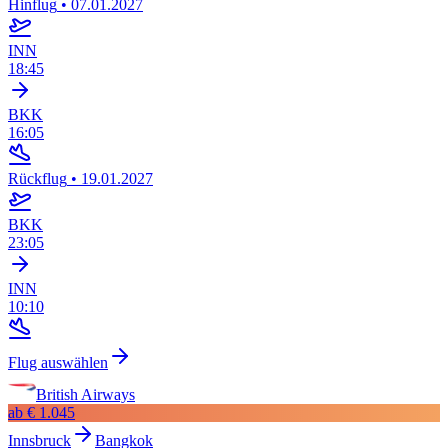
Hinflug
•
07.01.2027
INN
18:45
BKK
16:05
Rückflug
•
19.01.2027
BKK
23:05
INN
10:10
Flug auswählen
British Airways
ab
€ 1.045
Innsbruck
Bangkok