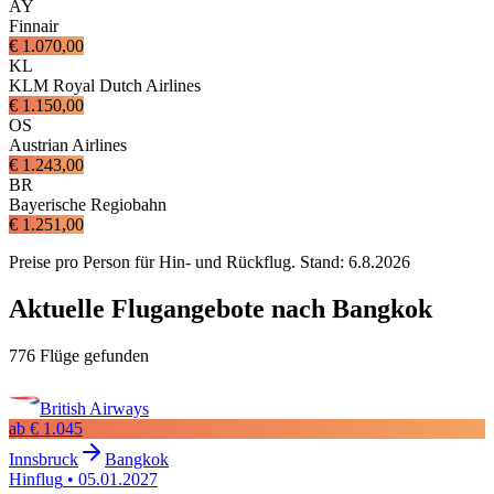
AY
Finnair
€ 1.070,00
KL
KLM Royal Dutch Airlines
€ 1.150,00
OS
Austrian Airlines
€ 1.243,00
BR
Bayerische Regiobahn
€ 1.251,00
Preise pro Person für Hin- und Rückflug. Stand:
6.8.2026
Aktuelle Flugangebote nach Bangkok
776 Flüge gefunden
British Airways
ab
€ 1.045
Innsbruck
Bangkok
Hinflug
•
05.01.2027