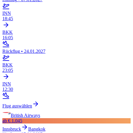
INN
18:45
BKK
16:05
Rückflug
•
24.01.2027
BKK
23:05
INN
12:30
Flug auswählen
British Airways
ab
€ 1.045
Innsbruck
Bangkok