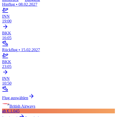
Hinflug
•
08.02.2027
INN
19:00
BKK
16:05
Rückflug
•
15.02.2027
BKK
23:05
INN
10:50
Flug auswählen
British Airways
ab
€ 1.045