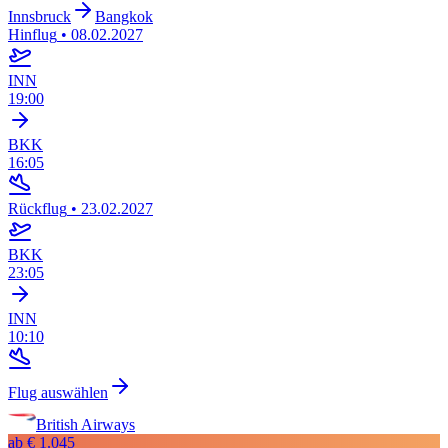
Innsbruck
Bangkok
Hinflug
•
08.02.2027
INN
19:00
BKK
16:05
Rückflug
•
23.02.2027
BKK
23:05
INN
10:10
Flug auswählen
British Airways
ab
€ 1.045