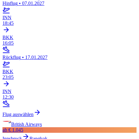
Hinflug
•
07.01.2027
INN
18:45
BKK
16:05
Rückflug
•
17.01.2027
BKK
23:05
INN
12:30
Flug auswählen
British Airways
ab
€ 1.045
Innsbruck
Bangkok