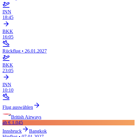
INN
18:45
BKK
16:05
Rückflug
•
26.01.2027
BKK
23:05
INN
10:10
Flug auswählen
British Airways
ab
€ 1.045
Innsbruck
Bangkok
Hinflug
•
07.01.2027