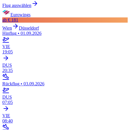
Flug auswählen
Eurowings
ab
€ 181
Wien
Düsseldorf
Hinflug
•
01.09.2026
VIE
19:05
DUS
20:35
Rückflug
•
03.09.2026
DUS
07:05
VIE
08:40