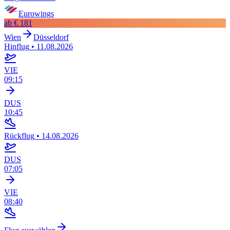
Eurowings
ab
€ 181
Wien
Düsseldorf
Hinflug
•
11.08.2026
VIE
09:15
DUS
10:45
Rückflug
•
14.08.2026
DUS
07:05
VIE
08:40