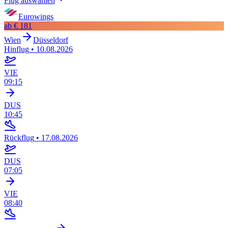
Flug auswählen
Eurowings
ab
€ 181
Wien
Düsseldorf
Hinflug
•
10.08.2026
VIE
09:15
DUS
10:45
Rückflug
•
17.08.2026
DUS
07:05
VIE
08:40