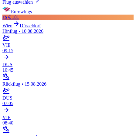
Flug auswählen
Eurowings
ab
€ 181
Wien
Düsseldorf
Hinflug
•
10.08.2026
VIE
09:15
DUS
10:45
Rückflug
•
15.08.2026
DUS
07:05
VIE
08:40