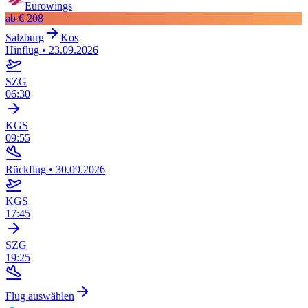
Eurowings
ab
€ 208
Salzburg
Kos
Hinflug
•
23.09.2026
SZG
06:30
KGS
09:55
Rückflug
•
30.09.2026
KGS
17:45
SZG
19:25
Flug auswählen