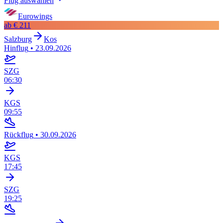
Flug auswählen
Eurowings
ab
€ 211
Salzburg
Kos
Hinflug
•
23.09.2026
SZG
06:30
KGS
09:55
Rückflug
•
30.09.2026
KGS
17:45
SZG
19:25