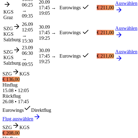
20.09
Auswählen
06:25
17:45
→
Eurowings
€ 211,00
→
KGS
19:05
09:35
Graz
26.09
30.09
Auswählen
SZG
12:05
17:45
→
Eurowings
€ 211,00
KGS
→
19:25
Salzburg
15:30
23.09
30.09
Auswählen
SZG
06:30
17:45
→
Eurowings
€ 211,00
KGS
→
19:25
Salzburg
09:55
SZG
KGS
€ 136,00
Hinflug
15.08
•
12:05
Rückflug
26.08
•
17:45
Eurowings
Direktflug
Flug auswählen
SZG
KGS
€ 208,00