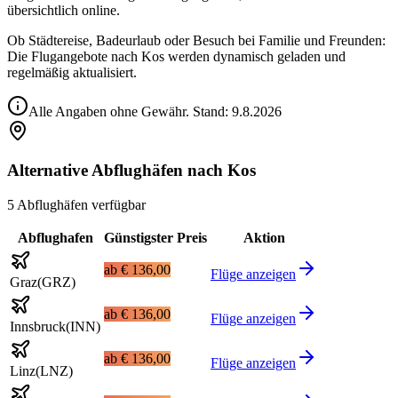
übersichtlich online.
Ob Städtereise, Badeurlaub oder Besuch bei Familie und Freunden:
Die Flugangebote nach Kos werden dynamisch geladen und
regelmäßig aktualisiert.
Alle Angaben ohne Gewähr. Stand:
9.8.2026
Alternative Abflughäfen nach Kos
5 Abflughäfen verfügbar
Abflughafen
Günstigster Preis
Aktion
ab
€ 136,00
Flüge anzeigen
Graz
(
GRZ
)
ab
€ 136,00
Flüge anzeigen
Innsbruck
(
INN
)
ab
€ 136,00
Flüge anzeigen
Linz
(
LNZ
)