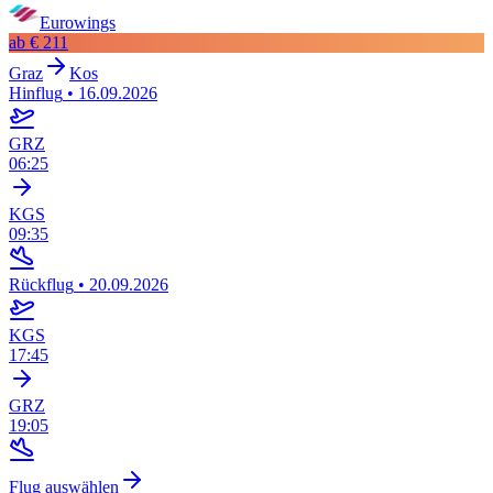
Eurowings
ab
€ 211
Graz
Kos
Hinflug
•
16.09.2026
GRZ
06:25
KGS
09:35
Rückflug
•
20.09.2026
KGS
17:45
GRZ
19:05
Flug auswählen