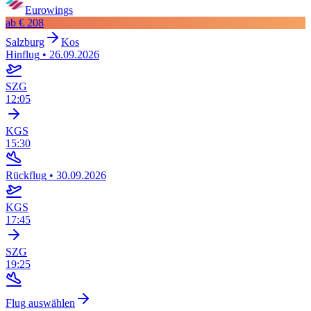
Eurowings
ab
€ 208
Salzburg
Kos
Hinflug
•
26.09.2026
SZG
12:05
KGS
15:30
Rückflug
•
30.09.2026
KGS
17:45
SZG
19:25
Flug auswählen