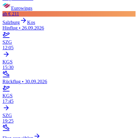
Eurowings
ab
€ 211
Salzburg
Kos
Hinflug
•
26.09.2026
SZG
12:05
KGS
15:30
Rückflug
•
30.09.2026
KGS
17:45
SZG
19:25