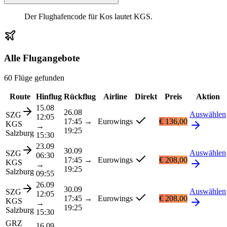
Der Flughafencode für Kos lautet KGS.
Alle Flugangebote
60 Flüge gefunden
Route
Hinflug
Rückflug
Airline
Direkt
Preis
Aktion
15.08
26.08
Auswählen
SZG
12:05
17:45
→
Eurowings
€ 136,00
KGS
→
19:25
Salzburg
15:30
23.09
30.09
Auswählen
SZG
06:30
17:45
→
Eurowings
€ 208,00
KGS
→
19:25
Salzburg
09:55
26.09
30.09
Auswählen
SZG
12:05
17:45
→
Eurowings
€ 208,00
KGS
→
19:25
Salzburg
15:30
GRZ
16.09