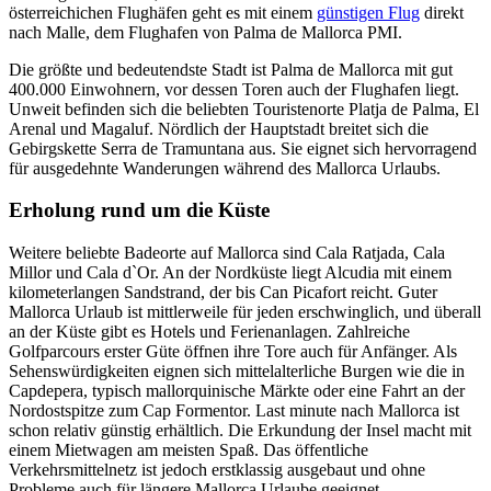
österreichichen Flughäfen geht es mit einem
günstigen Flug
direkt
nach Malle, dem Flughafen von Palma de Mallorca PMI.
Die größte und bedeutendste Stadt ist Palma de Mallorca mit gut
400.000 Einwohnern, vor dessen Toren auch der Flughafen liegt.
Unweit befinden sich die beliebten Touristenorte Platja de Palma, El
Arenal und Magaluf. Nördlich der Hauptstadt breitet sich die
Gebirgskette Serra de Tramuntana aus. Sie eignet sich hervorragend
für ausgedehnte Wanderungen während des Mallorca Urlaubs.
Erholung rund um die Küste
Weitere beliebte Badeorte auf Mallorca sind Cala Ratjada, Cala
Millor und Cala d`Or. An der Nordküste liegt Alcudia mit einem
kilometerlangen Sandstrand, der bis Can Picafort reicht. Guter
Mallorca Urlaub ist mittlerweile für jeden erschwinglich, und überall
an der Küste gibt es Hotels und Ferienanlagen. Zahlreiche
Golfparcours erster Güte öffnen ihre Tore auch für Anfänger. Als
Sehenswürdigkeiten eignen sich mittelalterliche Burgen wie die in
Capdepera, typisch mallorquinische Märkte oder eine Fahrt an der
Nordostspitze zum Cap Formentor. Last minute nach Mallorca ist
schon relativ günstig erhältlich. Die Erkundung der Insel macht mit
einem Mietwagen am meisten Spaß. Das öffentliche
Verkehrsmittelnetz ist jedoch erstklassig ausgebaut und ohne
Probleme auch für längere Mallorca Urlaube geeignet.