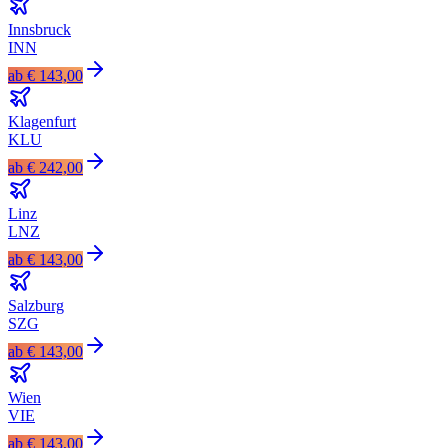
Innsbruck
INN
ab
€ 143,00
Klagenfurt
KLU
ab
€ 242,00
Linz
LNZ
ab
€ 143,00
Salzburg
SZG
ab
€ 143,00
Wien
VIE
ab
€ 143,00