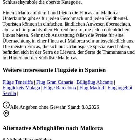
Schlüsselsymbole die oberste Kategorie.
Einen Urlaub auf dem Land bieten die Fincas auf Mallorca.
Unterkünfte gibt es für jeden Geschmack und jeden Geldbeutel.
Touristen können in einfachen, ländlichen Anwesen übernachten,
aber auch in prachtvollen Herrenhäusern, die jeden erdenklichen
Luxus bieten. Sehr nach Ausstattung fallen die Preise für eine
Übernachtung in einer Finca auf Mallorca sehr unterschiedlich aus.
Die meisten Fincas, die sich auf Urlaubsgäste spezialisiert haben,
befinden sich in der Serra de Llevant, der Serra de Tramuntana und
im Hinterland der Südküste Mallorcas.
Weitere interessante Flugziele in Spanien
Flüge Teneriffa
|
Flug Gran Canaria
|
Billigflug Alicante
|
Flugtickets Malaga
|
Flüge Barcelona
|
Flug Madrid
|
Flugangebot
Sevilla
|
Alle Angaben ohne Gewähr. Stand:
8.8.2026
Alternative Abflughäfen nach Mallorca
6 Abflughäfen verfügbar