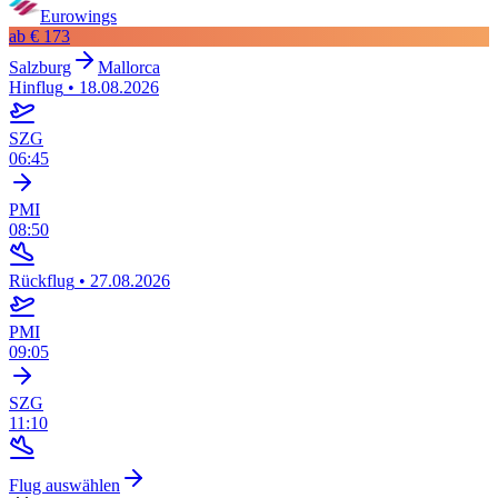
Eurowings
ab
€ 173
Salzburg
Mallorca
Hinflug
•
18.08.2026
SZG
06:45
PMI
08:50
Rückflug
•
27.08.2026
PMI
09:05
SZG
11:10
Flug auswählen