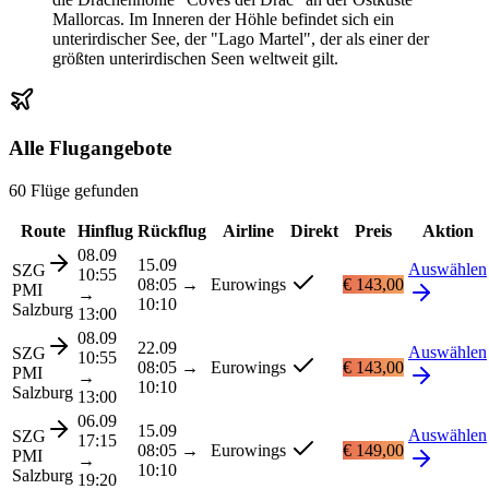
Mallorcas. Im Inneren der Höhle befindet sich ein
unterirdischer See, der "Lago Martel", der als einer der
größten unterirdischen Seen weltweit gilt.
Alle Flugangebote
60 Flüge gefunden
Route
Hinflug
Rückflug
Airline
Direkt
Preis
Aktion
08.09
15.09
Auswählen
SZG
10:55
08:05
→
Eurowings
€ 143,00
PMI
→
10:10
Salzburg
13:00
08.09
22.09
Auswählen
SZG
10:55
08:05
→
Eurowings
€ 143,00
PMI
→
10:10
Salzburg
13:00
06.09
15.09
Auswählen
SZG
17:15
08:05
→
Eurowings
€ 149,00
PMI
→
10:10
Salzburg
19:20