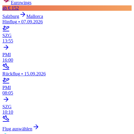
Eurowings
ab
€ 152
Salzburg
Mallorca
Hinflug
•
07.09.2026
SZG
13:55
PMI
16:00
Rückflug
•
15.09.2026
PMI
08:05
SZG
10:10
Flug auswählen