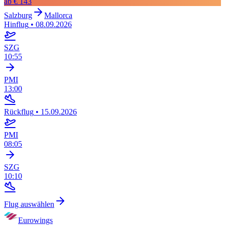
ab
€ 143
Salzburg
Mallorca
Hinflug
•
08.09.2026
SZG
10:55
PMI
13:00
Rückflug
•
15.09.2026
PMI
08:05
SZG
10:10
Flug auswählen
Eurowings