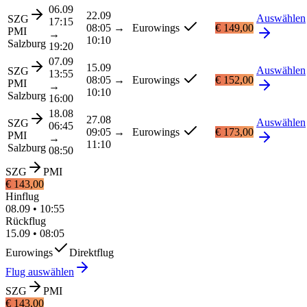
06.09
22.09
Auswählen
SZG
17:15
08:05
→
Eurowings
€ 149,00
PMI
→
10:10
Salzburg
19:20
07.09
15.09
Auswählen
SZG
13:55
08:05
→
Eurowings
€ 152,00
PMI
→
10:10
Salzburg
16:00
18.08
27.08
Auswählen
SZG
06:45
09:05
→
Eurowings
€ 173,00
PMI
→
11:10
Salzburg
08:50
SZG
PMI
€ 143,00
Hinflug
08.09
•
10:55
Rückflug
15.09
•
08:05
Eurowings
Direktflug
Flug auswählen
SZG
PMI
€ 143,00