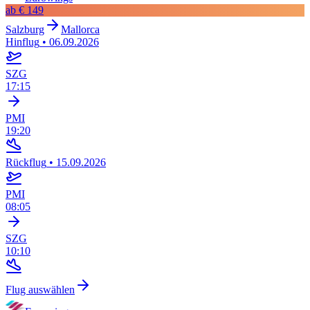
ab
€ 149
Salzburg
Mallorca
Hinflug
•
06.09.2026
SZG
17:15
PMI
19:20
Rückflug
•
15.09.2026
PMI
08:05
SZG
10:10
Flug auswählen