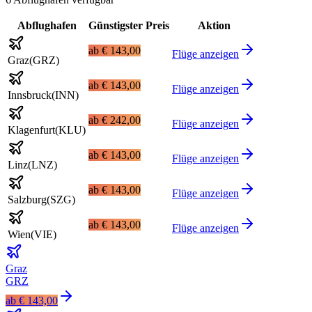
Abflughafen
Günstigster Preis
Aktion
ab
€ 143,00
Flüge anzeigen
Graz
(
GRZ
)
ab
€ 143,00
Flüge anzeigen
Innsbruck
(
INN
)
ab
€ 242,00
Flüge anzeigen
Klagenfurt
(
KLU
)
ab
€ 143,00
Flüge anzeigen
Linz
(
LNZ
)
ab
€ 143,00
Flüge anzeigen
Salzburg
(
SZG
)
ab
€ 143,00
Flüge anzeigen
Wien
(
VIE
)
Graz
GRZ
ab
€ 143,00