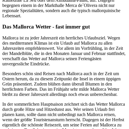
Kathedrale La Seu oder dem Almudaina-Palast, auf. Dagegen
begegnen einem in der Markthalle Merca de`Olivera nicht nur
regionale Spezialitäten, sondern auch die typisch mallorquinische
Lebensart.
Das Mallorca Wetter - fast immer gut
Mallorca ist zu jeder Jahreszeit ein herrliches Urlaubsziel. Wegen
des mediterranen Klimas ist ein Urlaub auf Mallorca zu allen
Jahreszeiten empfehlenswert. Vor allem im Vorfrühling, in der Zeit
der Mandelblüte, die in den Monaten Januar und Februar stattfindet,
verschafft das Wetter auf Mallorca seinen Feriengästen
unvergessliche Eindrücke.
Besonders schön sind Reisen nach Mallorca auch in der Zeit um
Ostern herum, da zu diesem Zeitpunkt die Insel in einem üppigen
Grün präsentiert. Zudem blühen dann überall Blumen in den
herrlichsten Farben. Das im Frühjahr sehr milde Mallorca Wetter
bleibt zu dieser Jahreszeit allerdings noch etwas unberechenbar.
In der sommerlichen Hauptsaison zeichnet sich das Wetter Mallorca
durch große Hitze und Hitzedunst aus. Wer seinen Urlaub frei
planen kann, sollte dann nicht unbedingt nach Mallorca reisen,
wenn der größte Touristenansturm herrscht. Dagegen ist der Herbst
eigentlich die schönste Reisezeit, um seine Ferien auf Mallorca zu