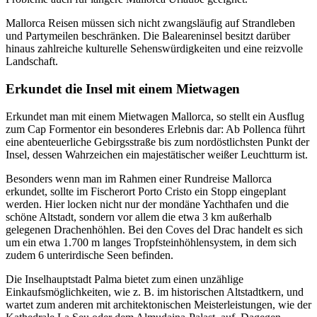
Mallorca Reisen müssen sich nicht zwangsläufig auf Strandleben
und Partymeilen beschränken. Die Baleareninsel besitzt darüber
hinaus zahlreiche kulturelle Sehenswürdigkeiten und eine reizvolle
Landschaft.
Erkundet die Insel mit einem Mietwagen
Erkundet man mit einem Mietwagen Mallorca, so stellt ein Ausflug
zum Cap Formentor ein besonderes Erlebnis dar: Ab Pollenca führt
eine abenteuerliche Gebirgsstraße bis zum nordöstlichsten Punkt der
Insel, dessen Wahrzeichen ein majestätischer weißer Leuchtturm ist.
Besonders wenn man im Rahmen einer Rundreise Mallorca
erkundet, sollte im Fischerort Porto Cristo ein Stopp eingeplant
werden. Hier locken nicht nur der mondäne Yachthafen und die
schöne Altstadt, sondern vor allem die etwa 3 km außerhalb
gelegenen Drachenhöhlen. Bei den Coves del Drac handelt es sich
um ein etwa 1.700 m langes Tropfsteinhöhlensystem, in dem sich
zudem 6 unterirdische Seen befinden.
Die Inselhauptstadt Palma bietet zum einen unzählige
Einkaufsmöglichkeiten, wie z. B. im historischen Altstadtkern, und
wartet zum anderen mit architektonischen Meisterleistungen, wie der